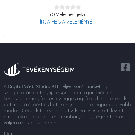
(0 Vélemények)
ÍRJA MEG A VÉLEMÉNYÉT
A
Digital Web Studio Kft.
teljes körű marketing
szolgáltatásokat nyújt, elsősorban olyan médián
keresztül, amely felelős az egyes ügyfelek hirdetéseinek
optimalizálásáért és hatékonyságáért a legproduktívabb
módon. Cégünk tele van pozitív, kreatív és elkötelezett
emberekkel, akik segítenek abban, hogy cége láthatóvá
váljon az üzleti világban.
Cím: