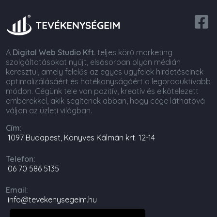
A
Digital Web Studio Kft.
teljes körű marketing
szolgáltatásokat nyújt, elsősorban olyan médián
keresztül, amely felelős az egyes ügyfelek hirdetéseinek
optimalizálásáért és hatékonyságáért a legproduktívabb
módon. Cégünk tele van pozitív, kreatív és elkötelezett
emberekkel, akik segítenek abban, hogy cége láthatóvá
váljon az üzleti világban.
Cím:
1097 Budapest, Könyves Kálmán krt. 12-14
Telefon:
06 70 586 5135
Email:
info@tevekenysegeim.hu