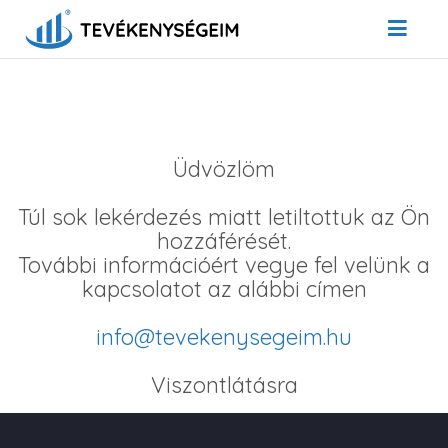
Üdvözlöm
Túl sok lekérdezés miatt letiltottuk az Ön
hozzáférését.
További információért vegye fel velünk a
kapcsolatot az alábbi címen
info@tevekenysegeim.hu
Viszontlátásra