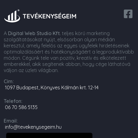
A
Digital Web Studio Kft.
teljes körű marketing
szolgáltatásokat nyújt, elsősorban olyan médián
keresztül, amely felelős az egyes ügyfelek hirdetéseinek
optimalizálásáért és hatékonyságáért a legproduktívabb
módon. Cégünk tele van pozitív, kreatív és elkötelezett
emberekkel, akik segítenek abban, hogy cége láthatóvá
váljon az üzleti világban.
Cím:
1097 Budapest, Könyves Kálmán krt. 12-14
Telefon:
06 70 586 5135
Email:
info@tevekenysegeim.hu