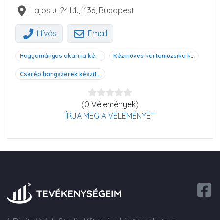
Lajos u. 24.II.1.
,
1136
,
Budapest
Hívás
Email
Hagyományos okarina készítés, Budapest 2. kerület
Kézműves körtemuzsika készítése, Budapest 2. kerület
Cserép hangszerek készítése, Budapest 2. kerület
(0 Vélemények)
ÍRJA MEG A VÉLEMÉNYÉT