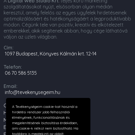
A
Digital Web Studio Kft.
teljes körű marketing
szolgáltatásokat nyújt, elsősorban olyan médián
keresztül, amely felelős az egyes ügyfelek hirdetéseinek
optimalizálásáért és hatékonyságáért a legproduktívabb
módon. Cégünk tele van pozitív, kreatív és elkötelezett
emberekkel, akik segítenek abban, hogy cége láthatóvá
váljon az üzleti világban.
Cím:
1097 Budapest, Könyves Kálmán krt. 12-14
Telefon:
06 70 586 5135
Email:
info@tevekenysegeim.hu
Cégünkről
A Tevékenységeim cookie-kat használ a
hirdetési rendszer jobb felhasználói
Hírek
élményének, funkcionalitásának és
Miért érdemes regisztrálni?
megjelenítésének biztosítása érdekében,
Emelje ki cégét
ami cookie-k nélkül nem biztosítható. Ha
továbbra is megtekinti az oldalt,
Felhasználási feltételek