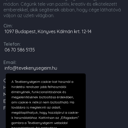
módon. Cégünk tele van pozitív, kreatív és elkötelezett
emberekkel, akik segítenek abban, hogy cége láthatóvá
váljon az üzleti világban.
Cím:
1097 Budapest, Könyves Kálmán krt. 12-14
Telefon:
06 70 586 5135
Email:
info@tevekenysegeim.hu
Cégünkről
A Tevékenységeim cookie-kat használ a
Hírek
hirdetési rendszer jobb felhasználói
élményének, funkcionalitásának és
Miért érdemes regisztrálni?
megjelenítésének biztosítása érdekében,
Emelje ki cégét
ami cookie-k nélkül nem biztosítható. Ha
Felhasználási feltételek
továbbra is megtekinti az oldalt,
megállapíthatjuk, hogy hozzájárul a cookie-
k használatához. Kattintson az „Elfogadom”
gombra a Tevékenységeim weboldal
használatának folytatásához.