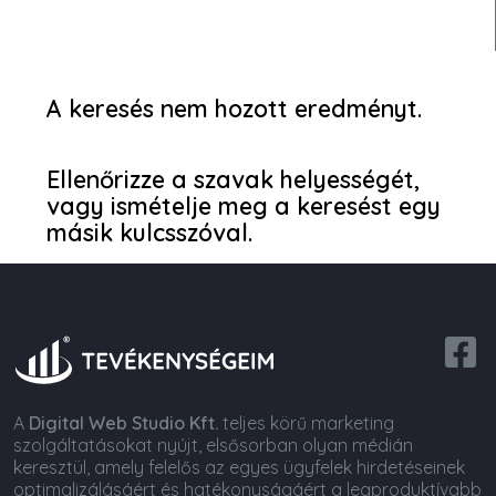
A keresés nem hozott eredményt.
Ellenőrizze a szavak helyességét,
vagy ismételje meg a keresést egy
másik kulcsszóval.
A
Digital Web Studio Kft.
teljes körű marketing
szolgáltatásokat nyújt, elsősorban olyan médián
keresztül, amely felelős az egyes ügyfelek hirdetéseinek
optimalizálásáért és hatékonyságáért a legproduktívabb