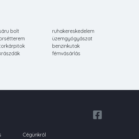
sáru bolt
ruhakereskedelem
orsétterem
üzemgyógyászat
torkárpitok
benzinkutak
krászdák
fémvásárlás
s
Cégünkről