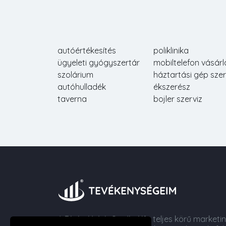
autóértékesítés
poliklinika
ügyeleti gyógyszertár
mobiltelefon vásárl
szolárium
háztartási gép szer
autóhulladék
ékszerész
taverna
bojler szerviz
A
Digital Web Studio Kft.
teljes körű marketi