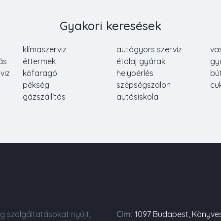
Gyakori keresések
klímaszerviz
autógyors szervíz
va
ás
éttermek
étolaj gyárak
gy
viz
kőfaragó
helybérlés
bú
pékség
szépségszalon
cu
gázszállítás
autósiskola
ng szolgáltatásokat nyújt,
Cím:
1097 Budapest, Könyve