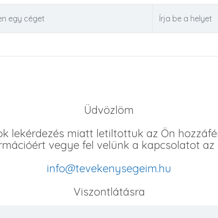
Üdvözlöm
ok lekérdezés miatt letiltottuk az Ön hozzáfé
rmációért vegye fel velünk a kapcsolatot az
info@tevekenysegeim.hu
Viszontlátásra