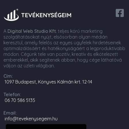
A
Digital Web Studio Kft.
teljes körű marketing
szolgáltatásokat nyújt, elsősorban olyan médián
keresztül, amely felelős az egyes ügyfelek hirdetéseinek
optimalizálásáért és hatékonyságáért a legproduktívabb
módon. Cégünk tele van pozitív, kreatív és elkötelezett
emberekkel, akik segítenek abban, hogy cége láthatóvá
váljon az üzleti világban.
Cím:
1097 Budapest, Könyves Kálmán krt. 12-14
Telefon:
06 70 586 5135
Email:
info@tevekenysegeim.hu