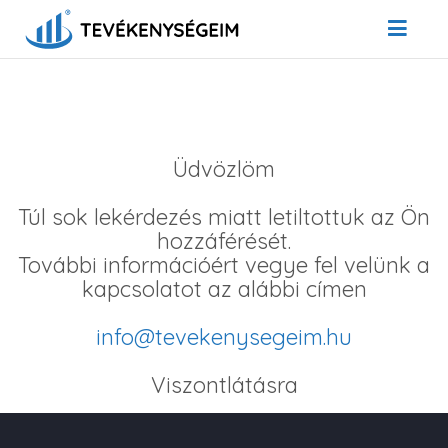
Üdvözlöm
Túl sok lekérdezés miatt letiltottuk az Ön
hozzáférését.
További információért vegye fel velünk a
kapcsolatot az alábbi címen
info@tevekenysegeim.hu
Viszontlátásra