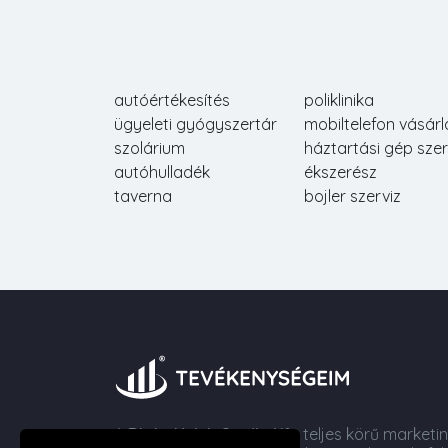
autóértékesítés
poliklinika
ügyeleti gyógyszertár
mobiltelefon vásárl
szolárium
háztartási gép szer
autóhulladék
ékszerész
taverna
bojler szerviz
A
Digital Web Studio Kft.
teljes körű marketi