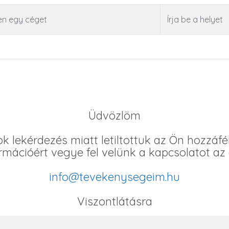
Üdvözlöm
ok lekérdezés miatt letiltottuk az Ön hozzáfé
rmációért vegye fel velünk a kapcsolatot az
info@tevekenysegeim.hu
Viszontlátásra