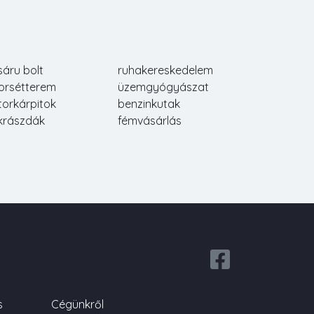
sáru bolt
ruhakereskedelem
orsétterem
üzemgyógyászat
torkárpitok
benzinkutak
krászdák
fémvásárlás
s
Cégünkről