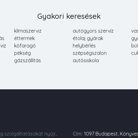
Gyakori keresések
klímaszerviz
autógyors szervíz
va
ás
éttermek
étolaj gyárak
gy
viz
kőfaragó
helybérlés
bú
pékség
szépségszalon
cu
gázszállítás
autósiskola
ng szolgáltatásokat nyújt,
Cím:
1097 Budapest, Könyve