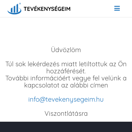
Üdvözlöm
Túl sok lekérdezés miatt letiltottuk az Ön
hozzáférését.
További információért vegye fel velünk a
kapcsolatot az alábbi címen
info@tevekenysegeim.hu
Viszontlátásra