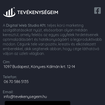
A
Digital Web Studio Kft.
teljes körű marketing
szolgáltatásokat nyújt, elsősorban olyan médián
keresztül, amely felelős az egyes ügyfelek hirdetéseinek
optimalizálásáért és hatékonyságáért a legproduktívabb
módon. Cégünk tele van pozitív, kreatív és elkötelezett
emberekkel, akik segítenek abban, hogy cége láthatóvá
váljon az üzleti világban.
Cím:
1097 Budapest, Könyves Kálmán krt. 12-14
Telefon:
06 70 586 5135
Email:
info@tevekenysegeim.hu