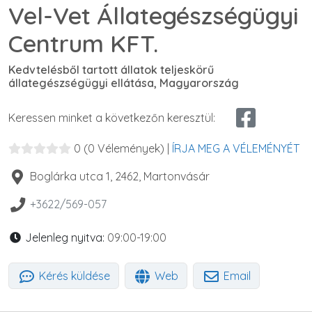
Vel-Vet Állategészségügyi
Centrum KFT.
Kedvtelésből tartott állatok teljeskörű
állategészségügyi ellátása, Magyarország
Keressen minket a következőn keresztül:
0
(0 Vélemények)
|
ÍRJA MEG A VÉLEMÉNYÉT
Boglárka utca 1
,
2462
,
Martonvásár
+3622/569-057
Jelenleg nyitva:
09:00-19:00
Kérés küldése
Web
Email