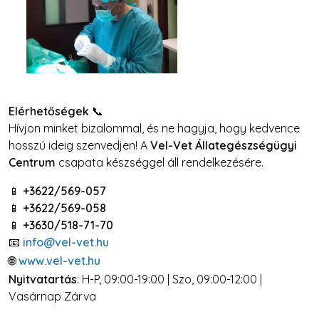
Elérhetőségek
📞
Hívjon minket bizalommal, és ne hagyja, hogy kedvence
hosszú ideig szenvedjen! A
Vel-Vet Állategészségügyi
Centrum
csapata készséggel áll rendelkezésére.
📱
+3622/569-057
📱
+3622/569-058
📱
+3630/518-71-70
📧
info@vel-vet.hu
🌐
www.vel-vet.hu
Nyitvatartás
: H-P, 09:00-19:00 | Szo, 09:00-12:00 |
Vasárnap Zárva