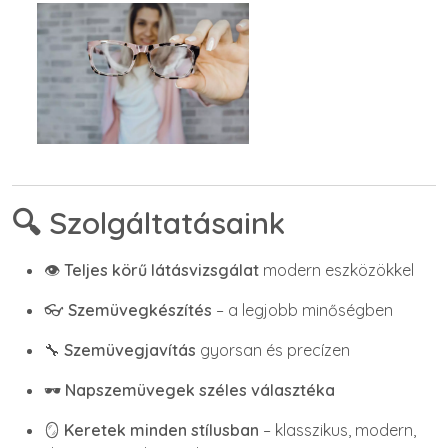
🔍 Szolgáltatásaink
👁️
Teljes körű látásvizsgálat
modern eszközökkel
👓
Szemüvegkészítés
– a legjobb minőségben
🔧
Szemüvegjavítás
gyorsan és precízen
🕶️
Napszemüvegek széles választéka
🪞
Keretek minden stílusban
– klasszikus, modern,