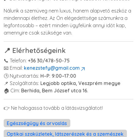
Nálunk a szemüveg nem luxus, hanem alapvető eszköz a
mindennapi élethez. Az Ön elégedettsége számunkra a
legfontosabb – ezért minden ügyfelünk annyi időt kap,
amennyire csak szüksége van.
📍 Elérhetőségeink
📞 Telefon:
+36 30/478-50-75
📧 Email:
kenezstefy@gmail.com
🕒 Nyitvatartás:
H–P: 9:00–17:00
📌 Szolgáltatás:
Legjobb optika, Veszprém megye
🏠 Cím:
Berhida, Bem József utca 16.
👉 Ne halogassa tovább a látásvizsgálatot!
Egészségügy és orvoslás
Optikai szaküzletek, látszerészek és a szemészek