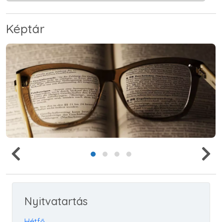
Képtár
Nyitvatartás
Hétfő