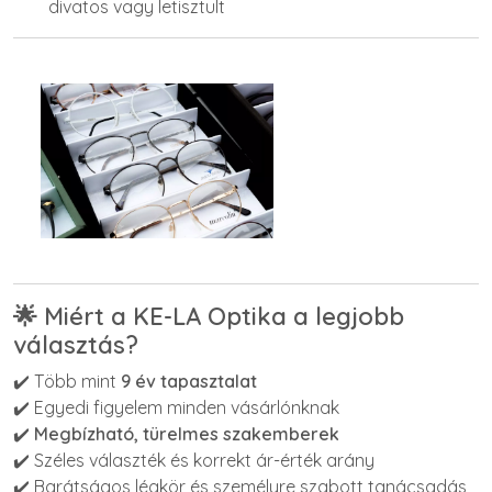
divatos vagy letisztult
🌟 Miért a KE-LA Optika a legjobb
választás?
✔️ Több mint
9 év tapasztalat
✔️ Egyedi figyelem minden vásárlónknak
✔️
Megbízható, türelmes szakemberek
✔️ Széles választék és korrekt ár-érték arány
✔️ Barátságos légkör és személyre szabott tanácsadás