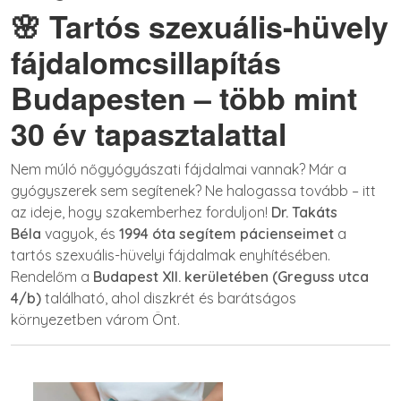
🌸 Tartós szexuális-hüvely
fájdalomcsillapítás
Budapesten – több mint
30 év tapasztalattal
Nem múló nőgyógyászati fájdalmai vannak? Már a
gyógyszerek sem segítenek? Ne halogassa tovább – itt
az ideje, hogy szakemberhez forduljon!
Dr. Takáts
Béla
vagyok, és
1994 óta segítem pácienseimet
a
tartós szexuális-hüvelyi fájdalmak enyhítésében.
Rendelőm a
Budapest XII. kerületében (Greguss utca
4/b)
található, ahol diszkrét és barátságos
környezetben várom Önt.