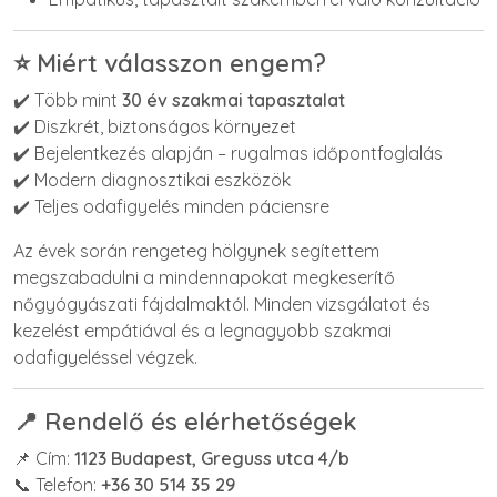
⭐ Miért válasszon engem?
✔️ Több mint
30 év szakmai tapasztalat
✔️ Diszkrét, biztonságos környezet
✔️ Bejelentkezés alapján – rugalmas időpontfoglalás
✔️ Modern diagnosztikai eszközök
✔️ Teljes odafigyelés minden páciensre
Az évek során rengeteg hölgynek segítettem
megszabadulni a mindennapokat megkeserítő
nőgyógyászati fájdalmaktól. Minden vizsgálatot és
kezelést empátiával és a legnagyobb szakmai
odafigyeléssel végzek.
📍 Rendelő és elérhetőségek
📌 Cím:
1123 Budapest, Greguss utca 4/b
📞 Telefon:
+36 30 514 35 29