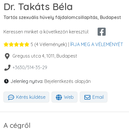
Dr. Takáts Béla
Tartós szexuális hüvely fájdalomcsillapítás, Budapest
Keressen minket a következőn keresztül:
5
(
4
Vélemények) |
ÍRJA MEG A VÉLEMÉNYÉT
Greguss utca 4
,
1011
,
Budapest
+3630/514-35-29
Jelenleg nyitva:
Bejelentkezés alapján
Kérés küldése
Web
Email
A cégről