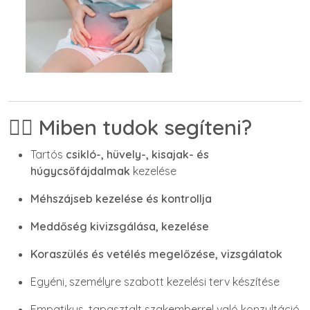
👩‍⚕️ Miben tudok segíteni?
Tartós
csikló-, hüvely-, kisajak- és
húgycsőfájdalmak
kezelése
Méhszájseb kezelése és kontrollja
Meddőség kivizsgálása, kezelése
Koraszülés és vetélés megelőzése, vizsgálatok
Egyéni, személyre szabott kezelési terv készítése
Empatikus, tapasztalt szakemberrel való konzultáció