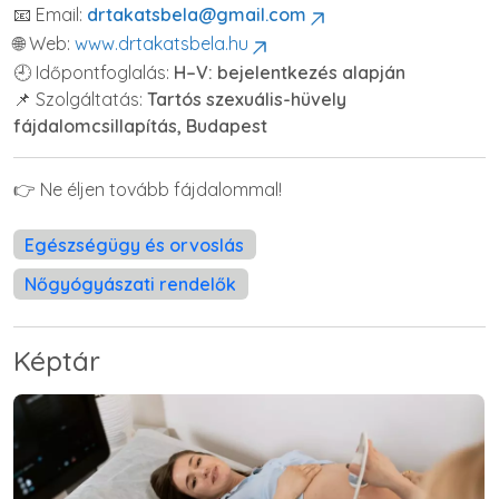
📧 Email:
drtakatsbela@gmail.com
🌐 Web:
www.drtakatsbela.hu
🕘 Időpontfoglalás:
H–V: bejelentkezés alapján
📌 Szolgáltatás:
Tartós szexuális-hüvely
fájdalomcsillapítás, Budapest
👉 Ne éljen tovább fájdalommal!
Egészségügy és orvoslás
Nőgyógyászati ​​rendelők
Képtár