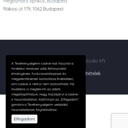
Megbízható optikus, Budapest
Rákosi út 179, 1062 Budapest
Copyright ©2026 Digital Web Studio Kft.
A Tevékenységeim cookie-kat használ a
hirdetési rendszer jobb felhasználói
Cégünkről
|
Felhasználási feltételek
élményének, funkcionalitásának és
megjelenítésének biztosítása érdekében,
ami cookie-k nélkül nem biztosítható. Ha
továbbra is megtekinti az oldalt,
megállapíthatjuk, hogy hozzájárul a cookie-
k használatához. Kattintson az „Elfogadom”
gombra a Tevékenységeim weboldal
használatának folytatásához.
Elfogadom