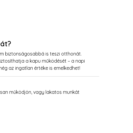
ját?
biztonságosabbá is teszi otthonát.
ztosíthatja a kapu működését – a napi
még az ingatlan értéke is emelkedhet!
osan működjön, vagy lakatos munkát