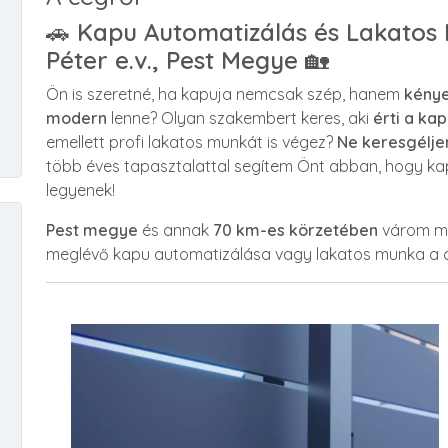
🚗
Kapu Automatizálás és Lakatos
Péter e.v., Pest Megye
🏡
Ön is szeretné, ha kapuja nemcsak szép, hanem
kénye
modern
lenne? Olyan szakembert keres, aki
érti a ka
emellett profi lakatos munkát is végez?
Ne keresgélje
több éves tapasztalattal segítem Önt abban, hogy ka
legyenek!
Pest megye
és annak
70 km-es körzetében
várom meg
meglévő kapu automatizálása vagy lakatos munka a cé