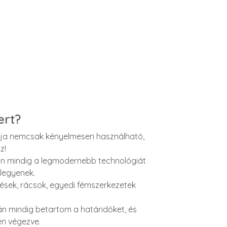
ert?
ja nemcsak kényelmesen használható,
z!
n mindig a legmodernebb technológiát
legyenek.
ítések, rácsok, egyedi fémszerkezetek
 mindig betartom a határidőket, és
en végezve.