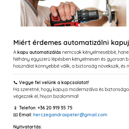
Miért érdemes automatizálni kapu
A
kapu automatizálás
nemcsak kényelmesebbé, hanem 
Néhány egyszerű lépésben kényelmesen és gyorsan bi
használat könnyebbé válik, a biztonság növekszik, és 
📞
Vegye fel velünk a kapcsolatot!
Ha szeretné, hogy kapuja modernizálva és biztonság
végezzek el, hívjon bizalommal!
📱
Telefon
:
+36 20 919 35 75
📧
Email
:
herczegandraspeter@gmail.com
Nyitvatartás
: