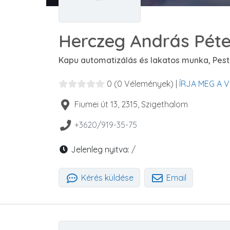
Herczeg András Péter
Kapu automatizálás és lakatos munka, Pes
0
(0 Vélemények)
|
ÍRJA MEG A 
Fiumei út 13
,
2315
,
Szigethalom
+3620/919-35-75
Jelenleg nyitva:
/
Kérés küldése
Email