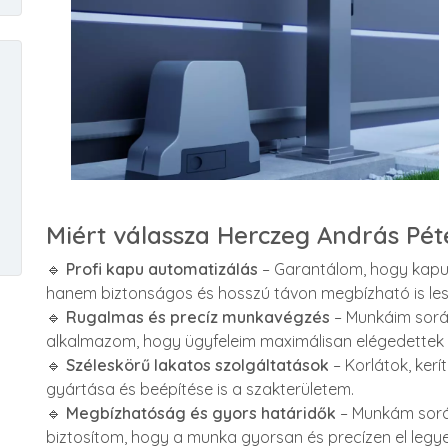
Miért válassza Herczeg András Pét
🔹
Profi kapu automatizálás
– Garantálom, hogy kapu
hanem biztonságos és hosszú távon megbízható is les
🔹
Rugalmas és precíz munkavégzés
– Munkáim sorá
alkalmazom, hogy ügyfeleim maximálisan elégedettek 
🔹
Széleskörű lakatos szolgáltatások
– Korlátok, ker
gyártása és beépítése is a szakterületem.
🔹
Megbízhatóság és gyors határidők
– Munkám során
biztosítom, hogy a munka gyorsan és precízen el legy