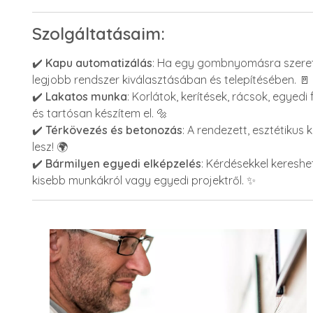
Szolgáltatásaim:
✔️
Kapu automatizálás
: Ha egy gombnyomásra szeretné
legjobb rendszer kiválasztásában és telepítésében. 🚪
✔️
Lakatos munka
: Korlátok, kerítések, rácsok, egyed
és tartósan készítem el. 🔩
✔️
Térkövezés és betonozás
: A rendezett, esztétikus
lesz! 🌍
✔️
Bármilyen egyedi elképzelés
: Kérdésekkel kereshe
kisebb munkákról vagy egyedi projektről. ✨