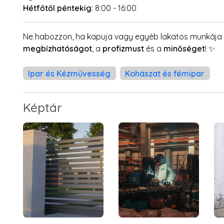
Hétfőtől péntekig
: 8:00 - 16:00
Ne habozzon, ha kapuja vagy egyéb lakatos munkája v
megbízhatóságot
, a
profizmust
és a
minőséget
! ✨
Ipar és Kézművesség
Kohászat és fémipar
Képtár