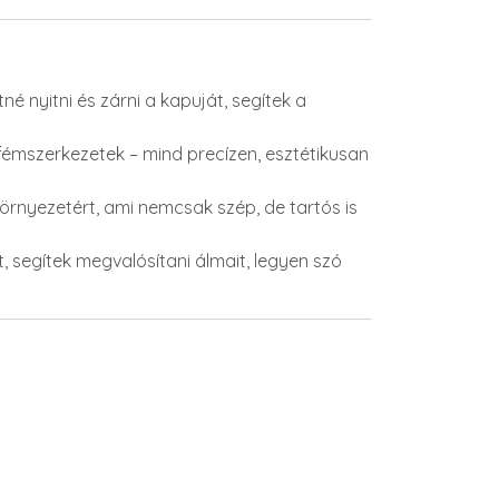
 nyitni és zárni a kapuját, segítek a
i fémszerkezetek – mind precízen, esztétikusan
 környezetért, ami nemcsak szép, de tartós is
t, segítek megvalósítani álmait, legyen szó