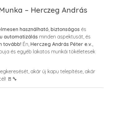
 Munka – Herczeg András
lmesen használható
,
biztonságos
és
pu automatizálás
minden aspektusát, és
n tovább!
Én,
Herczeg András Péter e.v.
,
puja és egyéb lakatos munkái tökéletesek
keresését, akár új kapu telepítése, akár
l! 🚪🔧