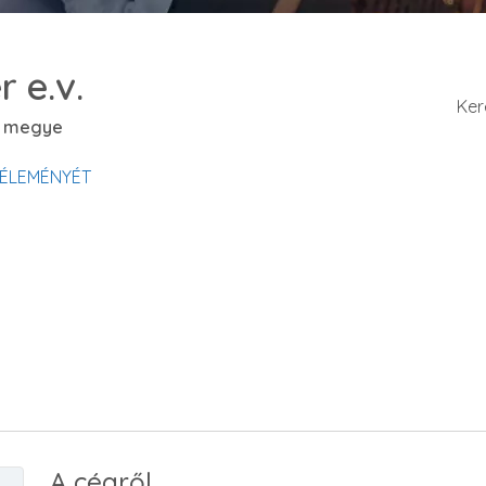
 e.v.
Ker
t megye
VÉLEMÉNYÉT
A cégről