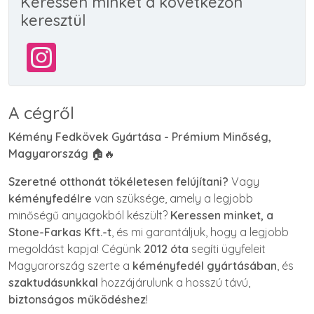
Keressen minket a következőn
keresztül
A cégről
Kémény Fedkövek Gyártása - Prémium Minőség,
Magyarország
🏠🔥
Szeretné otthonát tökéletesen felújítani?
Vagy
kéményfedélre
van szüksége, amely a legjobb
minőségű anyagokból készült?
Keressen minket, a
Stone-Farkas Kft.-t
, és mi garantáljuk, hogy a legjobb
megoldást kapja! Cégünk
2012 óta
segíti ügyfeleit
Magyarország szerte a
kéményfedél gyártásában
, és
szaktudásunkkal
hozzájárulunk a hosszú távú,
biztonságos működéshez
!