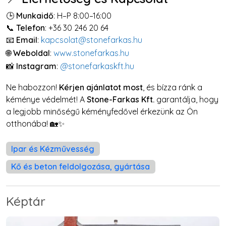
🕒
Munkaidő
: H–P 8:00–16:00
📞
Telefon
: +36 30 246 20 64
📧
Email
:
kapcsolat@stonefarkas.hu
🌐
Weboldal
:
www.stonefarkas.hu
📸
Instagram
:
@stonefarkaskft.hu
Ne habozzon!
Kérjen ajánlatot most
, és bízza ránk a
kéménye védelmét! A
Stone-Farkas Kft.
garantálja, hogy
a legjobb minőségű kéményfedővel érkezünk az Ön
otthonába! 🏡✨
Ipar és Kézművesség
Kő és beton feldolgozása, gyártása
Képtár