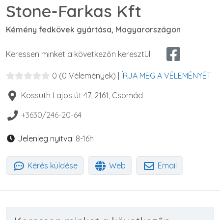
Stone-Farkas Kft
Kémény fedkövek gyártása, Magyarországon
Keressen minket a következőn keresztül:
0
(0 Vélemények)
|
ÍRJA MEG A VÉLEMÉNYÉT
Kossuth Lajos út 47
,
2161
,
Csomád
+3630/246-20-64
Jelenleg nyitva:
8-16h
Kérés küldése
Web
Email