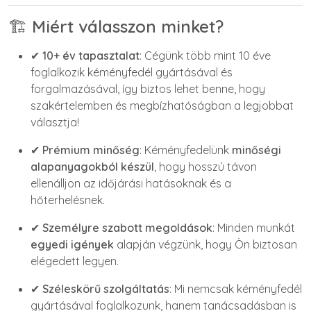
🏗️
Miért válasszon minket?
✔
10+ év tapasztalat
: Cégünk több mint 10 éve
foglalkozik kéményfedél gyártásával és
forgalmazásával, így biztos lehet benne, hogy
szakértelemben és megbízhatóságban a legjobbat
választja!
✔
Prémium minőség
: Kéményfedelünk
minőségi
alapanyagokból készül
, hogy hosszú távon
ellenálljon az időjárási hatásoknak és a
hőterhelésnek.
✔
Személyre szabott megoldások
: Minden munkát
egyedi igények
alapján végzünk, hogy Ön biztosan
elégedett legyen.
✔
Széleskörű szolgáltatás
: Mi nemcsak kéményfedél
gyártásával foglalkozunk, hanem tanácsadásban is