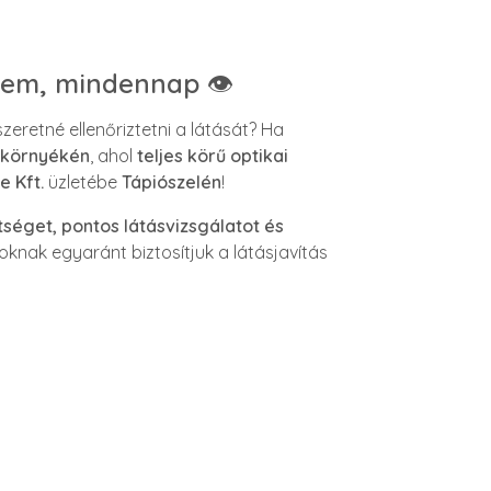
elem, mindennap
👁️
zeretné ellenőriztetni a látását? Ha
s környékén
, ahol
teljes körű optikai
 Kft.
üzletébe
Tápiószelén
!
tséget, pontos látásvizsgálatot és
oknak egyaránt biztosítjuk a látásjavítás