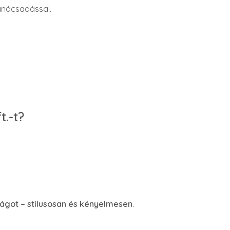
anácsadással.
.-t?
lágot – stílusosan és kényelmesen
.