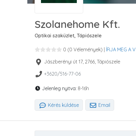
Szolanehome Kft.
Optikai szaküzlet, Tápiószele
0
(0 Vélemények)
|
ÍRJA MEG A 
Jászberényi út 17
,
2766
,
Tápiószele
+3620/516-77-06
Jelenleg nyitva:
8-16h
Kérés küldése
Email