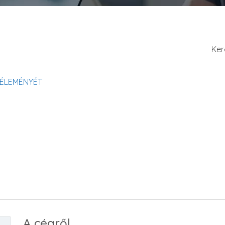
Ker
VÉLEMÉNYÉT
A cégről