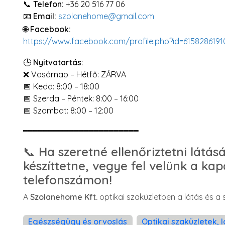
📞
Telefon:
+36 20 516 77 06
📧
Email:
szolanehome@gmail.com
🌐
Facebook:
https://www.facebook.com/profile.php?id=615828619
🕒
Nyitvatartás:
❌ Vasárnap – Hétfő: ZÁRVA
📅 Kedd: 8:00 – 18:00
📅 Szerda – Péntek: 8:00 – 16:00
📅 Szombat: 8:00 – 12:00
━━━━━━━━━━━━━━━━━━━━━━━
📞
Ha szeretné ellenőriztetni látá
készíttetne, vegye fel velünk a ka
telefonszámon!
A
Szolanehome Kft.
optikai szaküzletben a látás és a s
Egészségügy és orvoslás
Optikai szaküzletek,