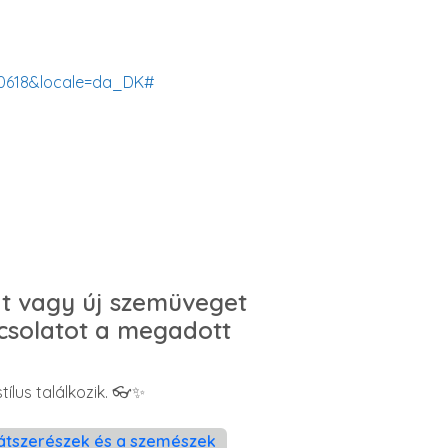
10618&locale=da_DK#
sát vagy új szemüveget
pcsolatot a megadott
tílus találkozik. 👓✨
 látszerészek és a szemészek