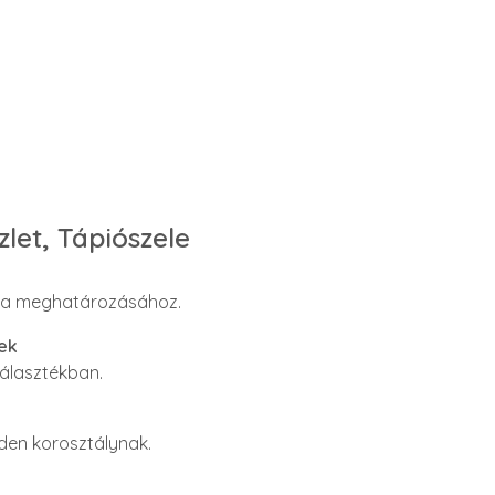
zlet, Tápiószele
ria meghatározásához.
ek
választékban.
den korosztálynak.