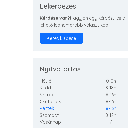
Lekérdezés
Kérdése van?
Hagyjon egy kérdést, és a
lehető leghamarabb választ kap.
Kérés küldése
Nyitvatartás
Hétfő
0-0h
Kedd
8-18h
Szerda
8-16h
Csütörtök
8-16h
Péntek
8-16h
Szombat
8-12h
Vasárnap
/