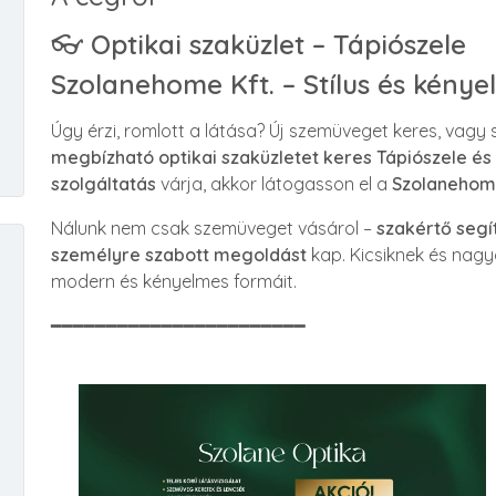
👓
Optikai szaküzlet – Tápiószele
Szolanehome Kft. – Stílus és kény
Úgy érzi, romlott a látása? Új szemüveget keres, vagy s
megbízható optikai szaküzletet keres Tápiószele é
szolgáltatás
várja, akkor látogasson el a
Szolanehome
Nálunk nem csak szemüveget vásárol –
szakértő segí
személyre szabott megoldást
kap. Kicsiknek és nagy
modern és kényelmes formáit.
━━━━━━━━━━━━━━━━━━━━━━━