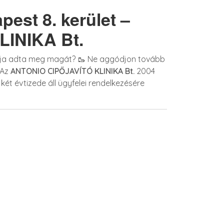
pest 8. kerület –
INIKA Bt.
árja adta meg magát? 🥾 Ne aggódjon tovább
 Az
ANTONIO CIPŐJAVÍTÓ KLINIKA Bt.
2004
 két évtizede áll ügyfelei rendelkezésére