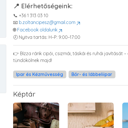
📍 Elérhetőségeink:
📞 +36 1 313 03 10
📧
b.zoltancipesz@gmail.com
🌐
Facebook oldalunk
🕗 Nyitva tartás: H–P: 9:00–17:00
👉 Bízza ránk cipői, csizmái, táskái és ruhái javítását 
tündökölnek majd!
Ipar és Kézművesség
Bőr- és lábbeliipar
Képtár