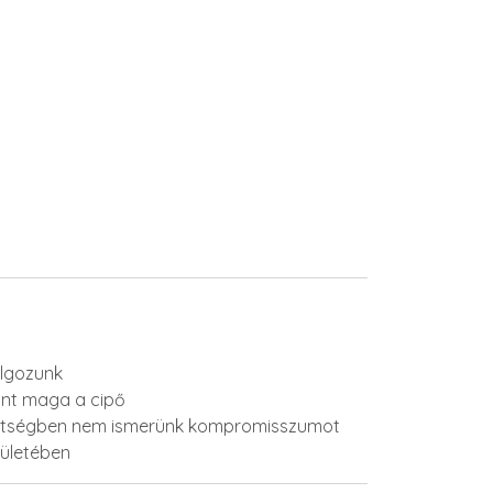
olgozunk
mint maga a cipő
ktségben nem ismerünk kompromisszumot
rületében