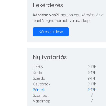
Lekérdezés
Kérdése van?
Hagyjon egy kérdést, és a
lehető leghamarabb választ kap.
Kérés küldése
Nyitvatartás
Hétfő
9-17h
Kedd
9-17h
Szerda
9-17h
Csütörtök
9-17h
Péntek
9-17h
Szombat
/
Vasárnap
/