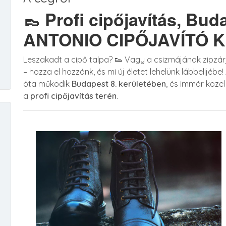
👞 Profi cipőjavítás, Buda
ANTONIO CIPŐJAVÍTÓ KL
Leszakadt a cipő talpa? 👟 Vagy a csizmájának zipz
– hozza el hozzánk, és mi új életet lehelünk lábbelijébe!
óta működik
Budapest 8. kerületében
, és immár közel
a
profi cipőjavítás terén
.