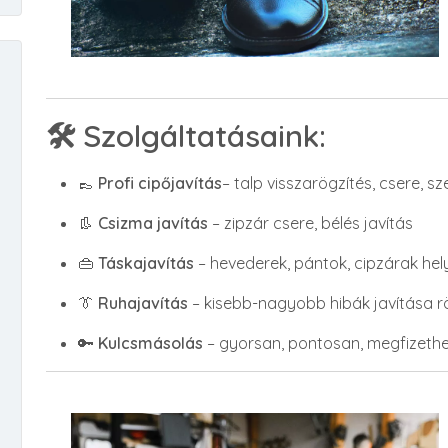
🛠️ Szolgáltatásaink:
👞
Profi cipőjavítás
– talp visszarögzítés, csere, sz
👢
Csizma javítás
– zipzár csere, bélés javítás
👜
Táskajavítás
– hevederek, pántok, cipzárak hely
👔
Ruhajavítás
– kisebb-nagyobb hibák javítása rö
🔑
Kulcsmásolás
– gyorsan, pontosan, megfizeth