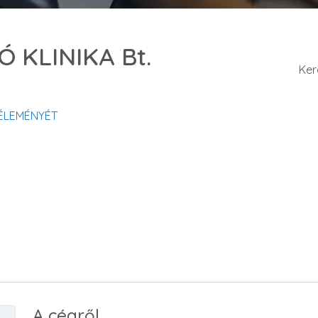
 KLINIKA Bt.
Ker
VÉLEMÉNYÉT
A cégről