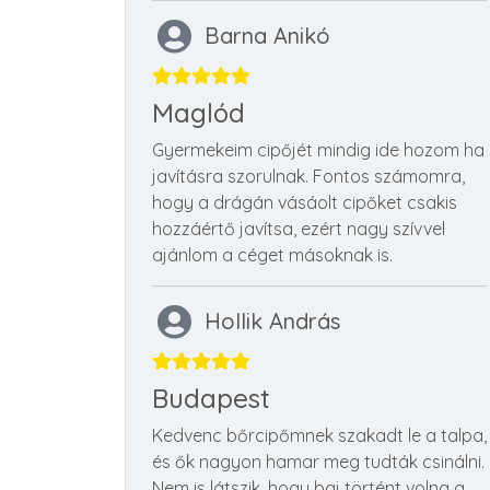
Barna Anikó
Maglód
Gyermekeim cipőjét mindig ide hozom ha
javításra szorulnak. Fontos számomra,
hogy a drágán vásáolt cipőket csakis
hozzáértő javítsa, ezért nagy szívvel
ajánlom a céget másoknak is.
Hollik András
Budapest
Kedvenc bőrcipőmnek szakadt le a talpa,
és ők nagyon hamar meg tudták csinálni.
Nem is látszik, hogy baj történt volna a