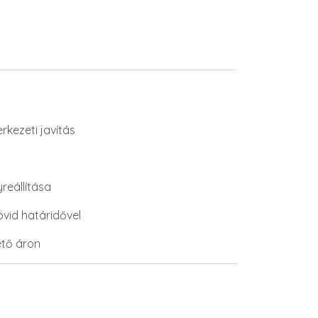
erkezeti javítás
reállítása
vid határidővel
ető áron