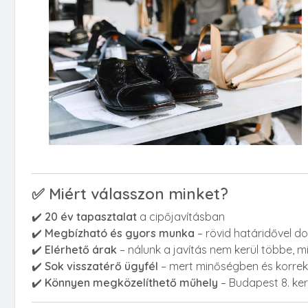
✅ Miért válasszon minket?
✔️
20 év tapasztalat
a cipőjavításban
✔️
Megbízható és gyors munka
– rövid határidővel d
✔️
Elérhető árak
– nálunk a javítás nem kerül többe, 
✔️
Sok visszatérő ügyfél
– mert minőségben és korre
✔️
Könnyen megközelíthető műhely
– Budapest 8. ke