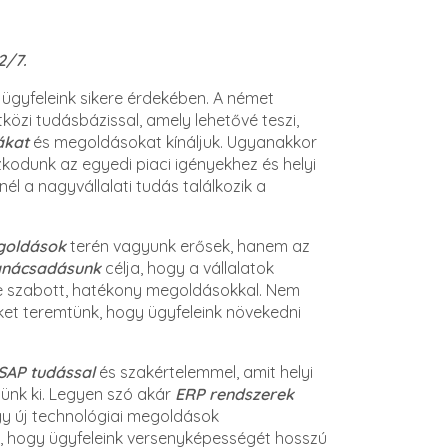
2/7.
ügyfeleink sikere érdekében. A német
közi tudásbázissal, amely lehetővé teszi,
ákat
és megoldásokat kínáljuk. Ugyanakkor
odunk az egyedi piaci igényekhez és helyi
nél a nagyvállalati tudás találkozik a
goldások
terén vagyunk erősek, hanem az
anácsadásunk
célja, hogy a vállalatok
e szabott, hatékony megoldásokkal. Nem
éket teremtünk, hogy ügyfeleink növekedni
 SAP tudással
és szakértelemmel, amit helyi
tünk ki. Legyen szó akár
ERP rendszerek
agy új technológiai megoldások
ki, hogy ügyfeleink versenyképességét hosszú