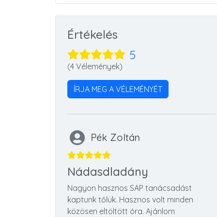
Értékelés
5
(4 Vélemények)
ÍRJA MEG A VÉLEMÉNYÉT
Pék Zoltán
Nádasdladány
Nagyon hasznos SAP tanácsadást
kaptunk tőlük. Hasznos volt minden
közösen eltöltött óra. Ajánlom