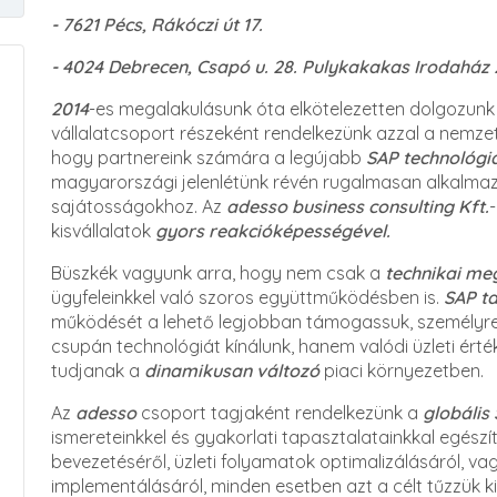
- 7621 Pécs, Rákóczi út 17.
- 4024 Debrecen, Csapó u. 28. Pulykakakas Irodaház 
2014
-es megalakulásunk óta elkötelezetten dolgozunk 
vállalatcsoport részeként rendelkezünk azzal a nemzet
hogy partnereink számára a legújabb
SAP technológi
magyarországi jelenlétünk révén rugalmasan alkalmazk
sajátosságokhoz. Az
adesso business consulting Kft.
-
kisvállalatok
gyors reakcióképességével.
Büszkék vagyunk arra, hogy nem csak a
technikai me
ügyfeleinkkel való szoros együttműködésben is.
SAP t
működését a lehető legjobban támogassuk, személyr
csupán technológiát kínálunk, hanem valódi üzleti ért
tudjanak a
dinamikusan változó
piaci környezetben.
Az
adesso
csoport tagjaként rendelkezünk a
globális
ismereteinkkel és gyakorlati tapasztalatainkkal egészí
bevezetéséről, üzleti folyamatok optimalizálásáról, v
implementálásáról, minden esetben azt a célt tűzzük 