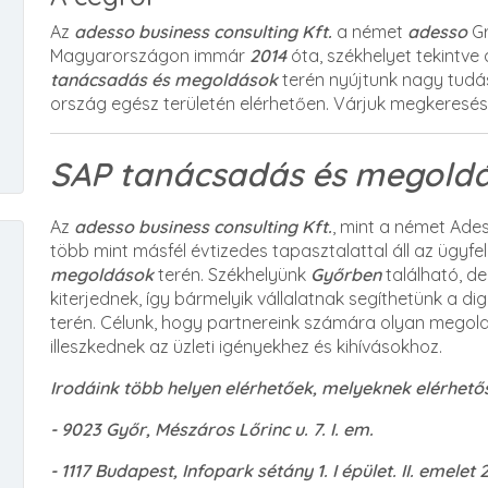
Az
adesso business consulting Kft.
a német
adesso
Gr
Magyarországon immár
2014
óta, székhelyet tekintve 
tanácsadás és megoldások
terén nyújtunk nagy tudás
ország egész területén elérhetően. Várjuk megkeresés
SAP tanácsadás és megoldá
Az
adesso business consulting Kft.
, mint a német Ade
több mint másfél évtizedes tapasztalattal áll az ügyf
megoldások
terén. Székhelyünk
Győrben
található, d
kiterjednek, így bármelyik vállalatnak segíthetünk a di
terén. Célunk, hogy partnereink számára olyan megol
illeszkednek az üzleti igényekhez és kihívásokhoz.
Irodáink több helyen elérhetőek, melyeknek elérhető
- 9023 Győr, Mészáros Lőrinc u. 7. I. em.
- 1117 Budapest, Infopark sétány 1. I épület. II. emelet 