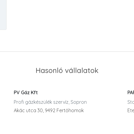
Hasonló vállalatok
PV Gáz Kft
PA
Profi gázkészülék szervíz, Sopron
Sta
Akác utca 30, 9492 Fertőhomok
Ete