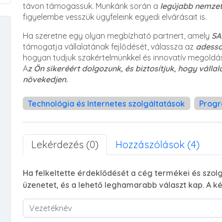
távon támogassuk. Munkánk során a
legújabb nemze
figyelembe vesszük ügyfeleink egyedi elvárásait is.
Ha szeretne egy olyan megbízható partnert, amely
SA
támogatja vállalatának fejlődését, válassza az
adesso
hogyan tudjuk szakértelmünkkel és innovatív megoldása
A
z Ön sikeréért dolgozunk, és biztosítjuk, hogy válla
növekedjen.
Technológia és Internetes szolgáltatások
Progr
Lekérdezés (0)
Hozzászólások (4)
Ha felkeltette érdeklődését a cég termékei és szolg
üzenetet, és a lehető leghamarabb választ kap. A ké