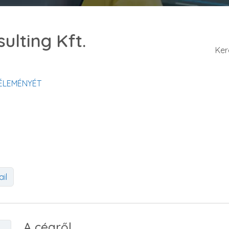
ulting Kft.
Ker
VÉLEMÉNYÉT
il
A cégről