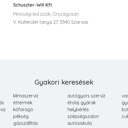
Schuszter-Will Kft.
Minőségi led izzók, Országosan
V. Külterület tanya 27, 5540 Szarvas
Gyakori keresések
klímaszerviz
autógyors szervíz
va
ás
éttermek
étolaj gyárak
gy
viz
kőfaragó
helybérlés
bú
pékség
szépségszalon
cu
gázszállítás
autósiskola