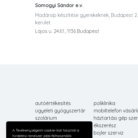
Somogyi Sándor e.v.
Madársíp készítése gyerekeknek, Budapest 2.
kerület
Lajos u. 24.II.1., 1136 Budapest
autóértékesítés
poliklinika
ügyeleti gyógyszertár
mobiltelefon vásárl
szolárium
háztartási gép szer
autóhulladék
ékszerész
A Tevékenységeim cookie-kat használ a
taverna
bojler szerviz
hirdetési rendszer jobb felhasználói