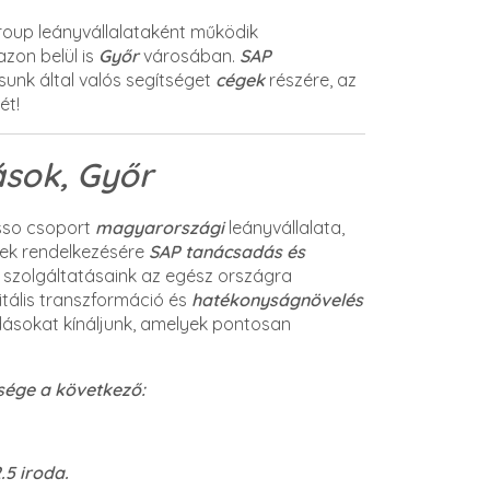
oup leányvállalataként működik
azon belül is
Győr
városában.
SAP
unk által valós segítséget
cégek
részére, az
ét!
sok, Győr
sso csoport
magyarországi
leányvállalata,
elek rendelkezésére
SAP tanácsadás és
e szolgáltatásaink az egész országra
gitális transzformáció és
hatékonyságnövelés
dásokat kínáljunk, amelyek pontosan
sége a következő:
2.5 iroda.