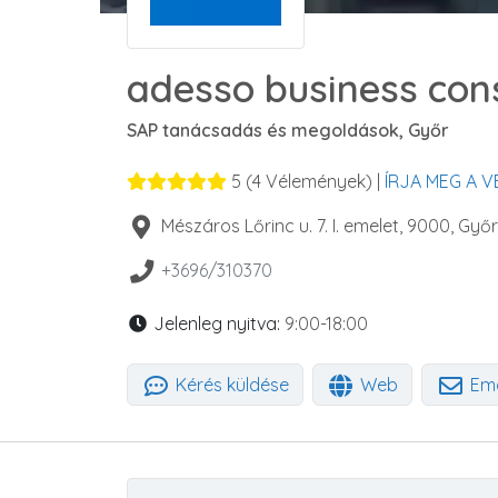
adesso business cons
SAP tanácsadás és megoldások, Győr
5
(
4
Vélemények) |
ÍRJA MEG A 
Mészáros Lőrinc u. 7. I. emelet
,
9000
,
Győr
+3696/310370
Jelenleg nyitva:
9:00-18:00
Kérés küldése
Web
Ema