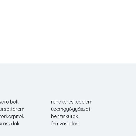
sáru bolt
ruhakereskedelem
orsétterem
üzemgyógyászat
torkárpitok
benzinkutak
krászdák
fémvásárlás