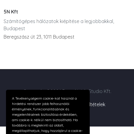
5N Kft
Számítógépes hálózatok kiépítése a legjobbakkal,
Budapest
Beregszász út 23, 1011 Budapest
Copyright ©2026 Digital Web Studio Kft.
A Tevékenységeim cookie-kat használ a
Cégünkről
|
Felhasználási feltételek
hirdetési rendszer jobb felhasználói
élményének, funkcionalitásának és
megjelenítésének biztosítása érdekében,
ami cookie-k nélkül nem biztosítható. Ha
továbbra is megtekinti az oldalt,
megállapíthatjuk, hogy hozzájárul a cookie-