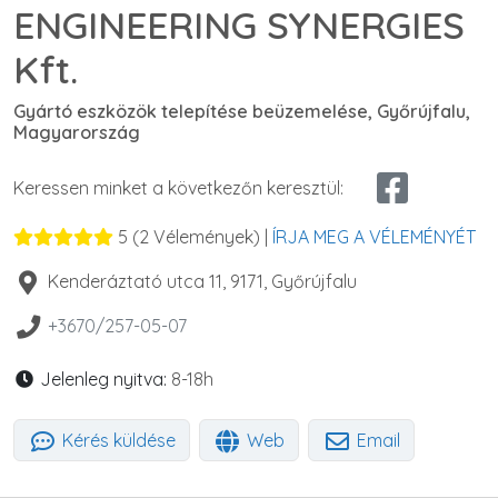
ENGINEERING SYNERGIES
Kft.
Gyártó eszközök telepítése beüzemelése, Győrújfalu,
Magyarország
Keressen minket a következőn keresztül:
5
(
2
Vélemények) |
ÍRJA MEG A VÉLEMÉNYÉT
Kenderáztató utca 11
,
9171
,
Győrújfalu
+3670/257-05-07
Jelenleg nyitva:
8-18h
Kérés küldése
Web
Email