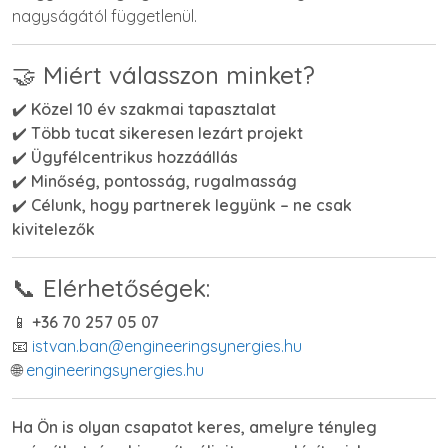
nagyságától függetlenül.
🤝 Miért válasszon minket?
✔️
Közel 10 év szakmai tapasztalat
✔️
Több tucat sikeresen lezárt projekt
✔️
Ügyfélcentrikus hozzáállás
✔️
Minőség, pontosság, rugalmasság
✔️
Célunk, hogy partnerek legyünk – ne csak
kivitelezők
📞 Elérhetőségek:
📱
+36 70 257 05 07
📧
istvan.ban@engineeringsynergies.hu
🌐
engineeringsynergies.hu
Ha Ön is olyan csapatot keres, amelyre tényleg