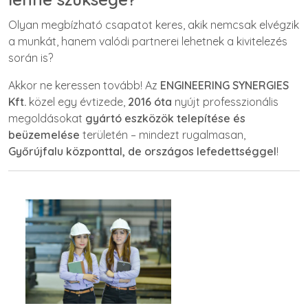
Olyan megbízható csapatot keres, akik nemcsak elvégzik
a munkát, hanem valódi partnerei lehetnek a kivitelezés
során is?
Akkor ne keressen tovább! Az
ENGINEERING SYNERGIES
Kft.
közel egy évtizede,
2016 óta
nyújt professzionális
megoldásokat
gyártó eszközök telepítése és
beüzemelése
területén – mindezt rugalmasan,
Győrújfalu központtal, de országos lefedettséggel
!