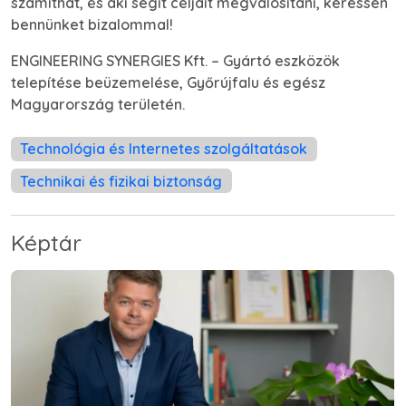
számíthat, és aki segít céljait megvalósítani, keressen
bennünket bizalommal!
ENGINEERING SYNERGIES Kft. – Gyártó eszközök
telepítése beüzemelése, Győrújfalu és egész
Magyarország területén.
Technológia és Internetes szolgáltatások
Technikai és fizikai biztonság
Képtár