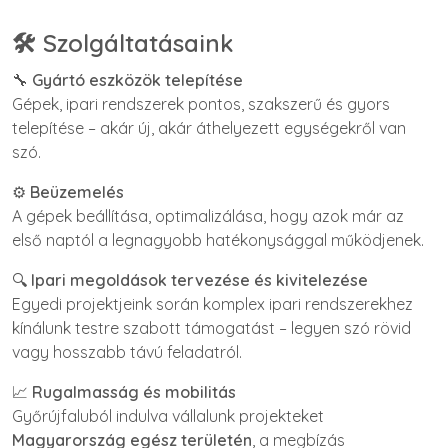
🛠️ Szolgáltatásaink
🔧
Gyártó eszközök telepítése
Gépek, ipari rendszerek pontos, szakszerű és gyors
telepítése – akár új, akár áthelyezett egységekről van
szó.
⚙️
Beüzemelés
A gépek beállítása, optimalizálása, hogy azok már az
első naptól a legnagyobb hatékonysággal működjenek.
🔍
Ipari megoldások tervezése és kivitelezése
Egyedi projektjeink során komplex ipari rendszerekhez
kínálunk testre szabott támogatást – legyen szó rövid
vagy hosszabb távú feladatról.
📈
Rugalmasság és mobilitás
Győrújfaluból indulva vállalunk projekteket
Magyarország egész területén
, a megbízás