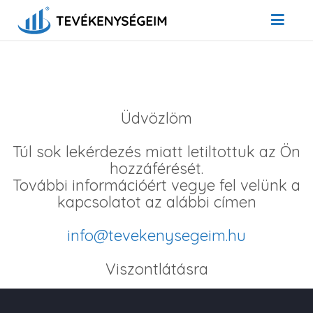
Üdvözlöm
Túl sok lekérdezés miatt letiltottuk az Ön
hozzáférését.
További információért vegye fel velünk a
kapcsolatot az alábbi címen
info@tevekenysegeim.hu
Viszontlátásra