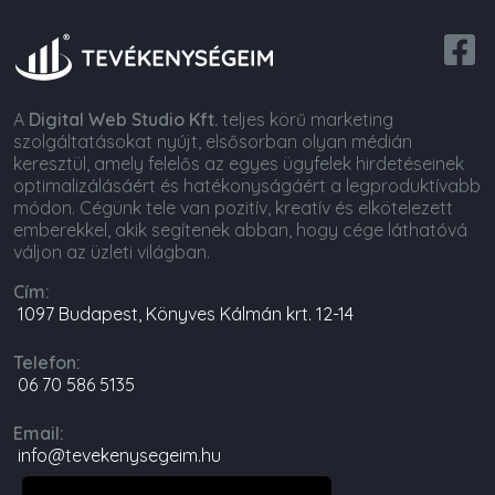
A
Digital Web Studio Kft.
teljes körű marketing
szolgáltatásokat nyújt, elsősorban olyan médián
keresztül, amely felelős az egyes ügyfelek hirdetéseinek
optimalizálásáért és hatékonyságáért a legproduktívabb
módon. Cégünk tele van pozitív, kreatív és elkötelezett
emberekkel, akik segítenek abban, hogy cége láthatóvá
váljon az üzleti világban.
Cím:
1097 Budapest, Könyves Kálmán krt. 12-14
Telefon:
06 70 586 5135
Email:
info@tevekenysegeim.hu